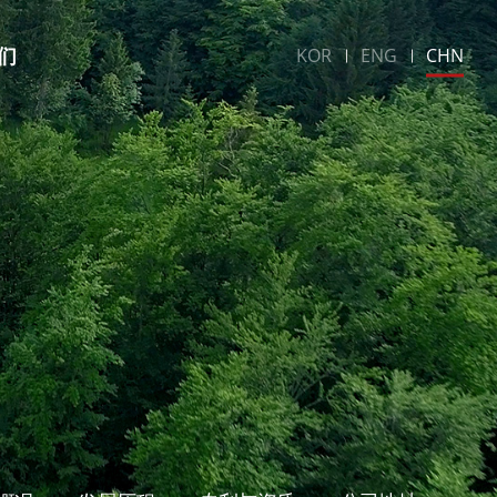
们
KOR
ENG
CHN
们