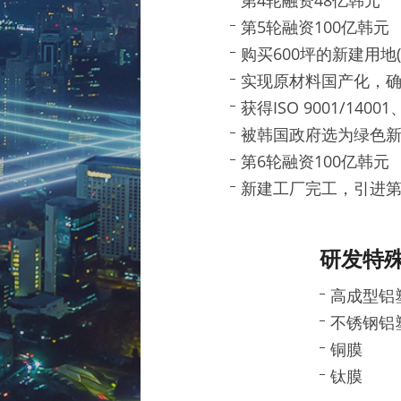
第4轮融资48亿韩元
第5轮融资100亿韩元
购买600坪的新建用地(
实现原材料国产化，
获得ISO 9001/14001
被韩国政府选为绿色新
第6轮融资100亿韩元
新建工厂完工，引进
研发特
高成型铝
不锈钢铝
铜膜
钛膜